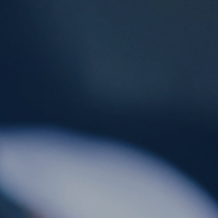
ES
CAT