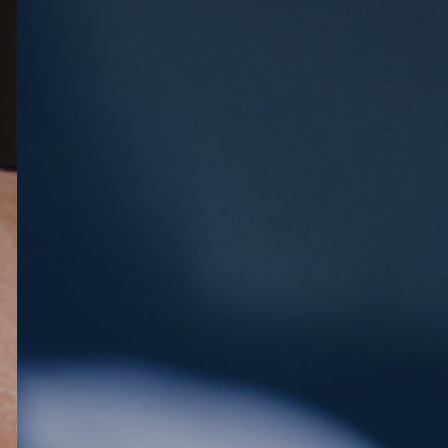
ES
CAT