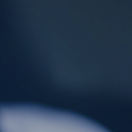
ES
CAT