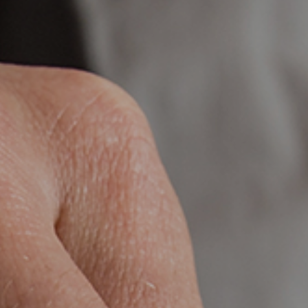
ES
CAT