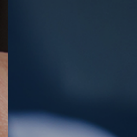
ES
CAT