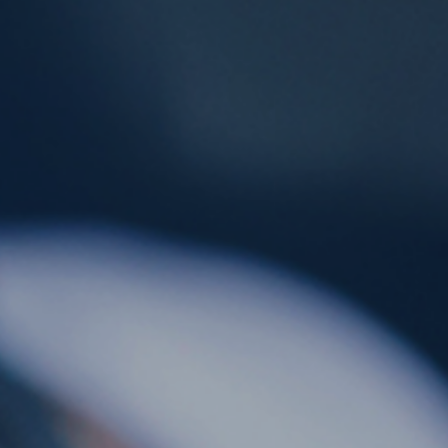
ES
CAT