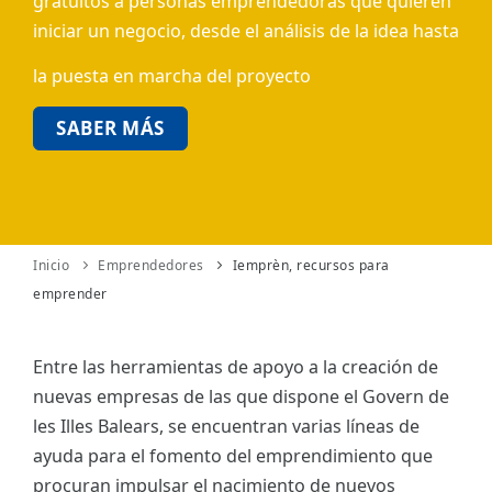
gratuitos a personas emprendedoras que quieren
iniciar un negocio, desde el análisis de la idea hasta
ES
la puesta en marcha del proyecto
CAT
SABER MÁS
Inicio
Emprendedores
Iemprèn, recursos para
emprender
Entre las herramientas de apoyo a la creación de
nuevas empresas de las que dispone el Govern de
les Illes Balears, se encuentran varias líneas de
ayuda para el fomento del emprendimiento que
procuran impulsar el nacimiento de nuevos