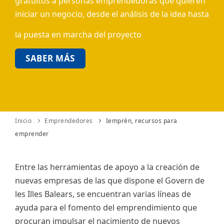
gratuitos a personas emprendedoras que quieren
iniciar un negocio, desde el análisis de la idea hasta
ES
la puesta en marcha del proyecto
CAT
SABER MÁS
Inicio
Emprendedores
Iemprèn, recursos para
emprender
Entre las herramientas de apoyo a la creación de
nuevas empresas de las que dispone el Govern de
les Illes Balears, se encuentran varias líneas de
ayuda para el fomento del emprendimiento que
procuran impulsar el nacimiento de nuevos