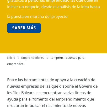
gratuitos a personas emprendedoras que quieren
iniciar un negocio, desde el análisis de la idea hasta
ES
la puesta en marcha del proyecto
CAT
SABER MÁS
Inicio
Emprendedores
Iemprèn, recursos para
emprender
Entre las herramientas de apoyo a la creación de
nuevas empresas de las que dispone el Govern de
les Illes Balears, se encuentran varias líneas de
ayuda para el fomento del emprendimiento que
procuran impulsar el nacimiento de nuevos