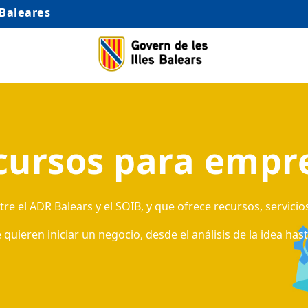
 Baleares
cursos para empr
e el ADR Balears y el SOIB, y que ofrece recursos, servicio
ieren iniciar un negocio, desde el análisis de la idea has