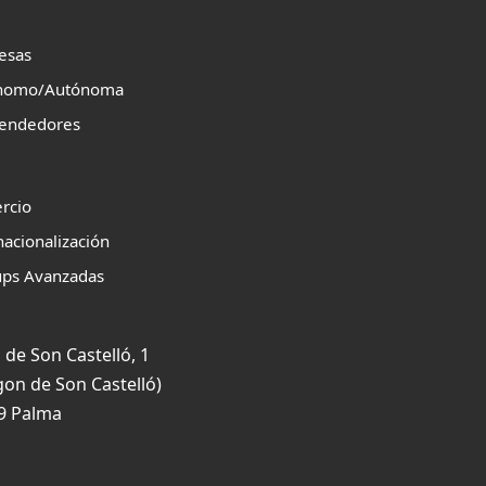
esas
nomo/Autónoma
endedores
rcio
nacionalización
ups Avanzadas
 de Son Castelló, 1
gon de Son Castelló)
9 Palma