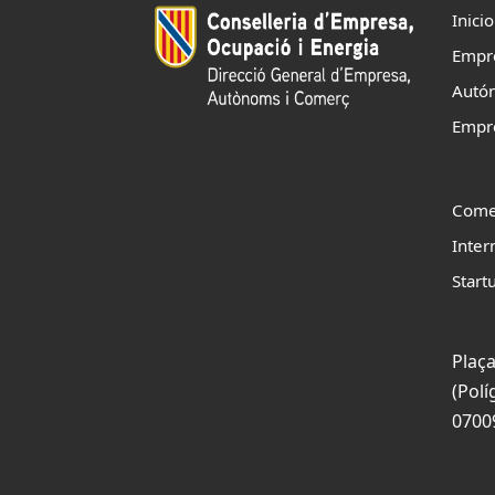
Inicio
Empr
Autó
Empr
Come
Inter
Start
Plaça
(Polí
0700