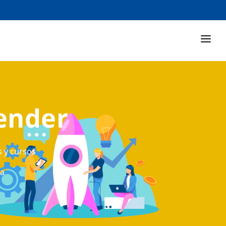
ender
s y cursos
ta