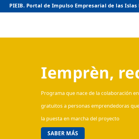
PIEIB. Portal de Impulso Empresarial de las Islas
INICIO
EMPRESAS
Iemprèn, re
AUTÓNOMO/AUTÓNOMA
EMPRENDEDORES
COMERCIO
Programa que nace de la colaboración entr
INTERNACIONALIZACIÓN
gratuitos a personas emprendedoras que qu
la puesta en marcha del proyecto
STARTUPS AVANZADAS
SABER MÁS