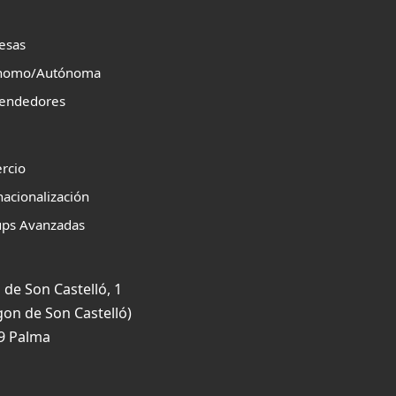
esas
nomo/Autónoma
endedores
rcio
nacionalización
ups Avanzadas
 de Son Castelló, 1
gon de Son Castelló)
9 Palma