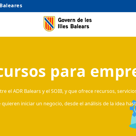
 Baleares
cursos para empr
e el ADR Balears y el SOIB, y que ofrece recursos, servicio
ieren iniciar un negocio, desde el análisis de la idea has