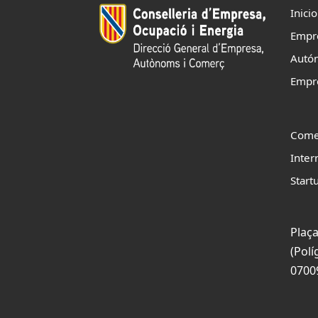
Inicio
Empr
Autó
Empr
Come
Inter
Start
Plaça
(Polí
0700