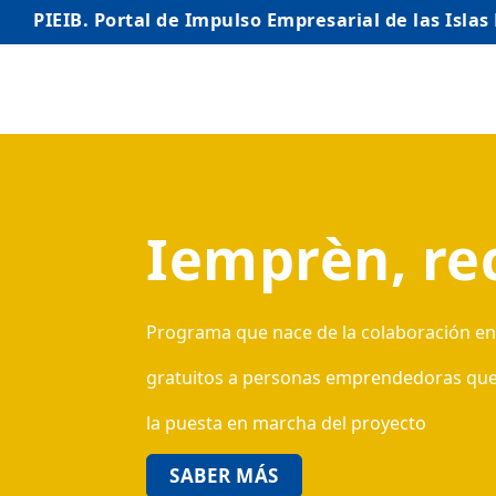
PIEIB. Portal de Impulso Empresarial de las Islas
INICIO
EMPRESAS
Iemprèn, re
AUTÓNOMO/AUTÓNOMA
EMPRENDEDORES
COMERCIO
Programa que nace de la colaboración entr
INTERNACIONALIZACIÓN
gratuitos a personas emprendedoras que qu
la puesta en marcha del proyecto
STARTUPS AVANZADAS
SABER MÁS