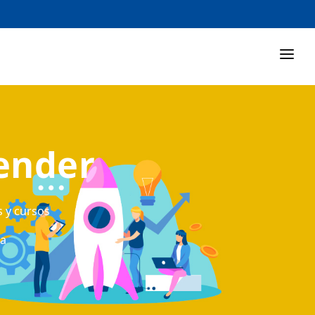
ender
s y cursos
ta