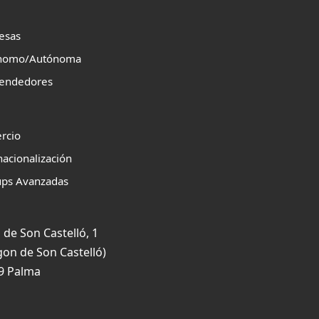
esas
nomo/Autónoma
endedores
rcio
nacionalización
ups Avanzadas
 de Son Castelló, 1
gon de Son Castelló)
9 Palma