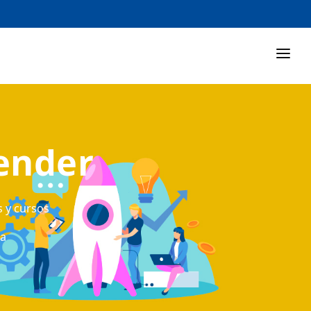
ender
s y cursos
ta