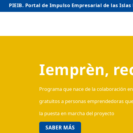
PIEIB. Portal de Impulso Empresarial de las Islas
INICIO
EMPRESAS
Iemprèn, re
AUTÓNOMO/AUTÓNOMA
EMPRENDEDORES
COMERCIO
Programa que nace de la colaboración entr
INTERNACIONALIZACIÓN
gratuitos a personas emprendedoras que qu
la puesta en marcha del proyecto
STARTUPS AVANZADAS
SABER MÁS