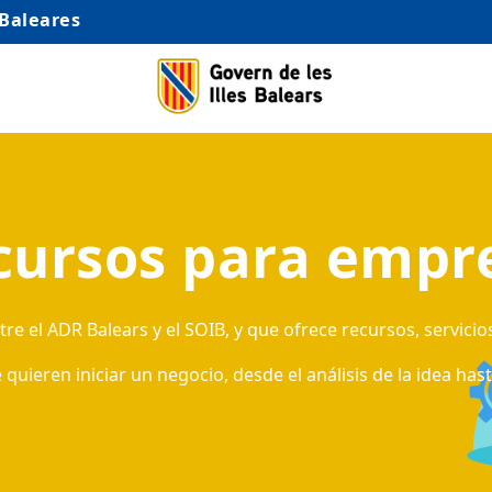
 Baleares
cursos para empr
e el ADR Balears y el SOIB, y que ofrece recursos, servicio
ieren iniciar un negocio, desde el análisis de la idea has