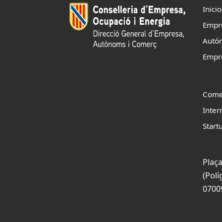
Inicio
Empr
Autó
Empr
Come
Inter
Start
Plaça
(Polí
0700