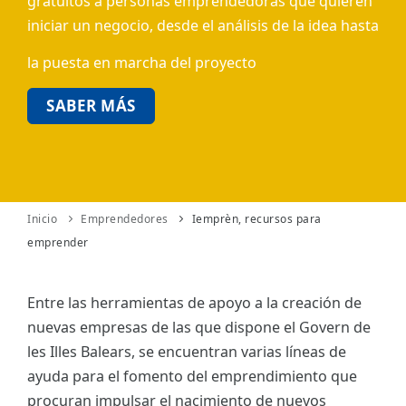
gratuitos a personas emprendedoras que quieren
iniciar un negocio, desde el análisis de la idea hasta
ES
la puesta en marcha del proyecto
CAT
SABER MÁS
Inicio
Emprendedores
Iemprèn, recursos para
emprender
Entre las herramientas de apoyo a la creación de
nuevas empresas de las que dispone el Govern de
les Illes Balears, se encuentran varias líneas de
ayuda para el fomento del emprendimiento que
procuran impulsar el nacimiento de nuevos