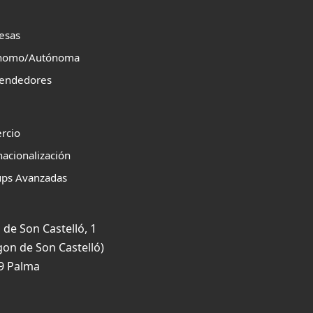
esas
nomo/Autónoma
endedores
rcio
nacionalización
ups Avanzadas
 de Son Castelló, 1
gon de Son Castelló)
9 Palma