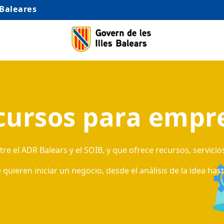
 Baleares
cursos para empr
e el ADR Balears y el SOIB, y que ofrece recursos, servicio
ieren iniciar un negocio, desde el análisis de la idea has