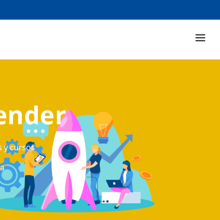
ender
s y cursos
ta