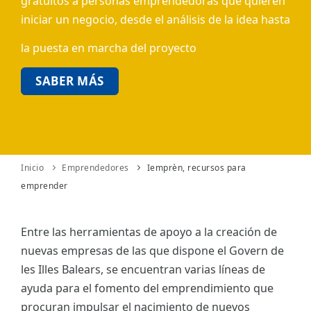
gratuitos a personas emprendedoras que quieren
iniciar un negocio, desde el análisis de la idea hasta
ES
la puesta en marcha del proyecto
CAT
SABER MÁS
Inicio
Emprendedores
Iemprèn, recursos para
emprender
Entre las herramientas de apoyo a la creación de
nuevas empresas de las que dispone el Govern de
les Illes Balears, se encuentran varias líneas de
ayuda para el fomento del emprendimiento que
procuran impulsar el nacimiento de nuevos