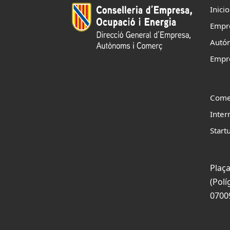
Inicio
Empr
Autó
Empr
Come
Inter
Start
Plaça
(Polí
0700