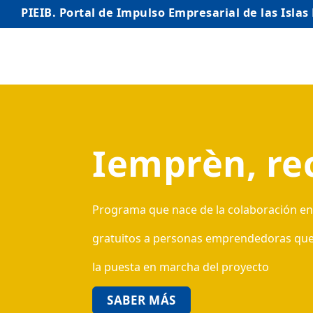
PIEIB. Portal de Impulso Empresarial de las Islas
INICIO
EMPRESAS
Iemprèn, re
AUTÓNOMO/AUTÓNOMA
EMPRENDEDORES
COMERCIO
Programa que nace de la colaboración entr
INTERNACIONALIZACIÓN
gratuitos a personas emprendedoras que qu
la puesta en marcha del proyecto
STARTUPS AVANZADAS
SABER MÁS