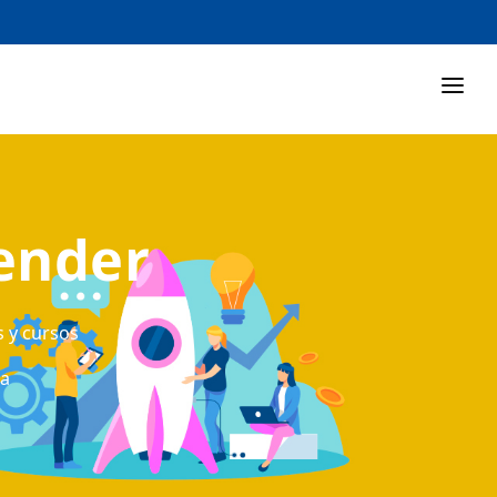
ender
s y cursos
ta