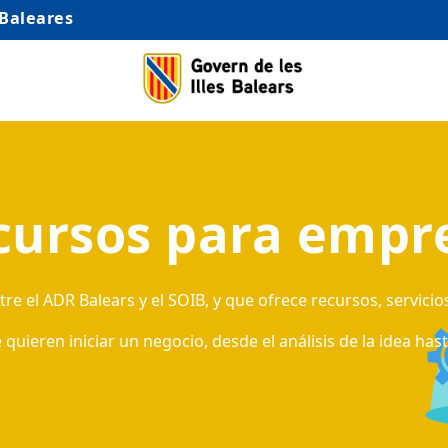
 Baleares
cursos para empr
e el ADR Balears y el SOIB, y que ofrece recursos, servicio
ieren iniciar un negocio, desde el análisis de la idea has