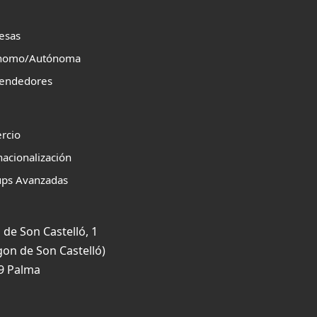
esas
nomo/Autónoma
endedores
rcio
nacionalización
ups Avanzadas
 de Son Castelló, 1
gon de Son Castelló)
9 Palma