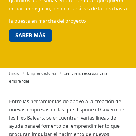
gratuitos a personas emprendedoras que quieren
iniciar un negocio, desde el análisis de la idea hasta
ES
la puesta en marcha del proyecto
CAT
SABER MÁS
Inicio
Emprendedores
Iemprèn, recursos para
emprender
Entre las herramientas de apoyo a la creación de
nuevas empresas de las que dispone el Govern de
les Illes Balears, se encuentran varias líneas de
ayuda para el fomento del emprendimiento que
procuran impulsar el nacimiento de nuevos