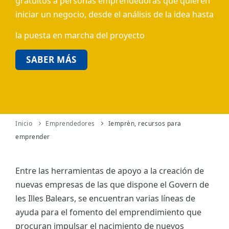
gratuitos a personas emprendedoras que quieren
iniciar un negocio, desde el análisis de la idea hasta
ES
la puesta en marcha del proyecto
CAT
SABER MÁS
Inicio
Emprendedores
Iemprèn, recursos para
emprender
Entre las herramientas de apoyo a la creación de
nuevas empresas de las que dispone el Govern de
les Illes Balears, se encuentran varias líneas de
ayuda para el fomento del emprendimiento que
procuran impulsar el nacimiento de nuevos