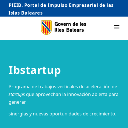
PIEIB. Portal de Impulso Empresarial de las
Islas Baleares
INICIO
EMPRESAS
Ibstartup
AUTÓNOMO/AUTÓNOMA
EMPRENDEDORES
Programa de trabajos verticales de aceleración de
COMERCIO
startups
que aprovechan la innovación abierta para
generar
INTERNACIONALIZACIÓN
sinergias y nuevas oportunidades de crecimiento.
STARTUPS AVANZADAS