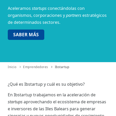
Aceleramos
startups
conectándolas con
ES
organismos,
corporaciones y
partners
estratégicos
CAT
de determinados sectores.
SABER MÁS
Inicio
Emprendedores
Ibstartup
¿Qué es Ibstartup y cuál es su objetivo?
En Ibstartup trabajamos en la aceleración de
startups
aprovechando el ecosistema de empresas
e inversores de las Illes Balears para generar
sinergias y nuevas oportunidades de crecimiento.