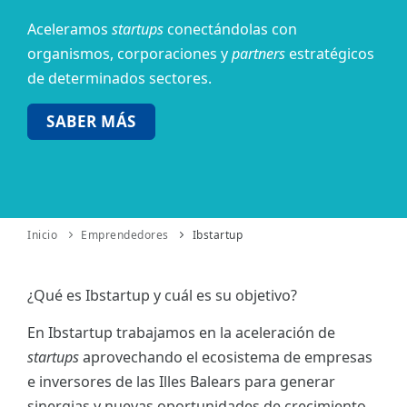
Aceleramos
startups
conectándolas con
ES
organismos,
corporaciones y
partners
estratégicos
CAT
de determinados sectores.
SABER MÁS
Inicio
Emprendedores
Ibstartup
¿Qué es Ibstartup y cuál es su objetivo?
En Ibstartup trabajamos en la aceleración de
startups
aprovechando el ecosistema de empresas
e inversores de las Illes Balears para generar
sinergias y nuevas oportunidades de crecimiento.