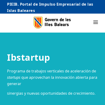
PIEIB. Portal de Impulso Empresarial de las
Islas Baleares
INICIO
EMPRESAS
Ibstartup
AUTÓNOMO/AUTÓNOMA
EMPRENDEDORES
Programa de trabajos verticales de aceleración de
COMERCIO
startups
que aprovechan la innovación abierta para
generar
INTERNACIONALIZACIÓN
sinergias y nuevas oportunidades de crecimiento.
STARTUPS AVANZADAS