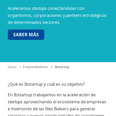
Aceleramos
startups
conectándolas con
ES
organismos,
corporaciones y
partners
estratégicos
CAT
de determinados sectores.
SABER MÁS
Inicio
Emprendedores
Ibstartup
¿Qué es Ibstartup y cuál es su objetivo?
En Ibstartup trabajamos en la aceleración de
startups
aprovechando el ecosistema de empresas
e inversores de las Illes Balears para generar
sinergias y nuevas oportunidades de crecimiento.