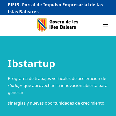
PIEIB. Portal de Impulso Empresarial de las
Islas Baleares
INICIO
EMPRESAS
Ibstartup
AUTÓNOMO/AUTÓNOMA
EMPRENDEDORES
Programa de trabajos verticales de aceleración de
COMERCIO
startups
que aprovechan la innovación abierta para
generar
INTERNACIONALIZACIÓN
sinergias y nuevas oportunidades de crecimiento.
STARTUPS AVANZADAS