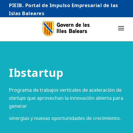
PIEIB. Portal de Impulso Empresarial de las
Islas Baleares
INICIO
EMPRESAS
Ibstartup
AUTÓNOMO/AUTÓNOMA
EMPRENDEDORES
Programa de trabajos verticales de aceleración de
COMERCIO
startups
que aprovechan la innovación abierta para
generar
INTERNACIONALIZACIÓN
sinergias y nuevas oportunidades de crecimiento.
STARTUPS AVANZADAS