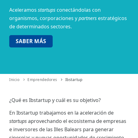
Aceleramos
startups
conectándolas con
ES
organismos,
corporaciones y
partners
estratégicos
CAT
de determinados sectores.
SABER MÁS
Inicio
Emprendedores
Ibstartup
¿Qué es Ibstartup y cuál es su objetivo?
En Ibstartup trabajamos en la aceleración de
startups
aprovechando el ecosistema de empresas
e inversores de las Illes Balears para generar
sinergias y nuevas oportunidades de crecimiento.