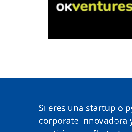
Si eres una startup o 
corporate innovadora 