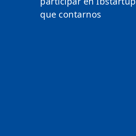
participar en Ibstartup
que contarnos