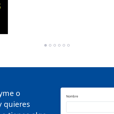
pyme o
Nombre
y quieres