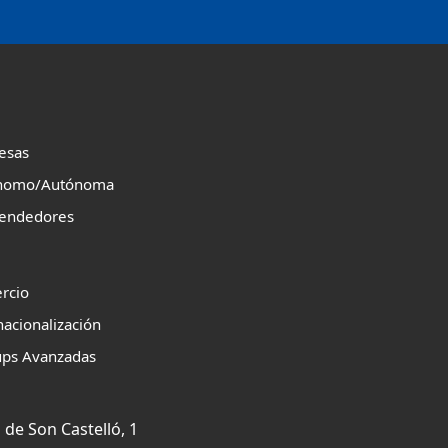
esas
nomo/Autónoma
endedores
rcio
nacionalización
ups Avanzadas
 de Son Castelló, 1