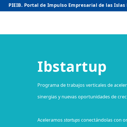
PIEIB. Portal de Impulso Empresarial de las Islas
INICIO
EMPRESAS
Ibstartup
AUTÓNOMO/AUTÓNOMA
EMPRENDEDORES
COMERCIO
Programa de trabajos verticales de acele
INTERNACIONALIZACIÓN
sinergias y nuevas oportunidades de crec
STARTUPS AVANZADAS
Aceleramos
startups
conectándolas con o