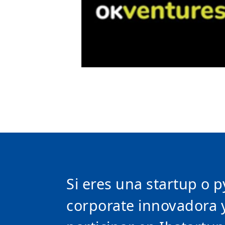
Si eres una startup o 
corporate innovadora 