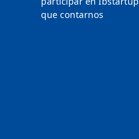
participar en Ibstartup
que contarnos