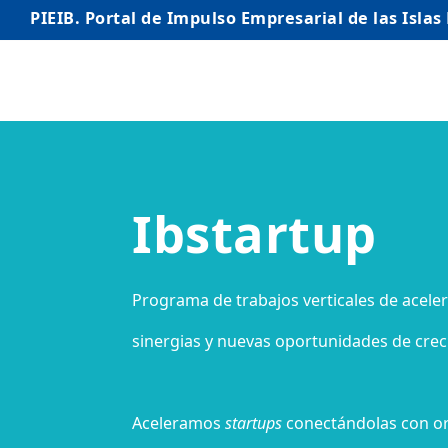
PIEIB. Portal de Impulso Empresarial de las Islas
INICIO
EMPRESAS
Ibstartup
AUTÓNOMO/AUTÓNOMA
EMPRENDEDORES
COMERCIO
Programa de trabajos verticales de acele
INTERNACIONALIZACIÓN
sinergias y nuevas oportunidades de crec
STARTUPS AVANZADAS
Aceleramos
startups
conectándolas con o