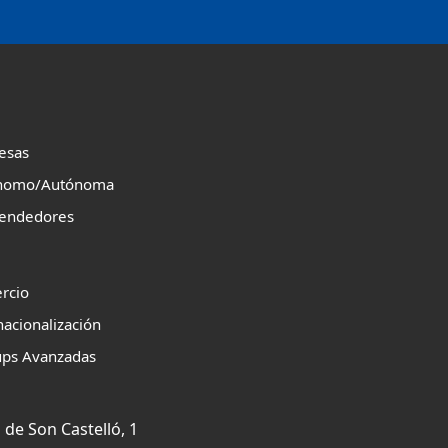
esas
nomo/Autónoma
endedores
rcio
nacionalización
ups Avanzadas
 de Son Castelló, 1