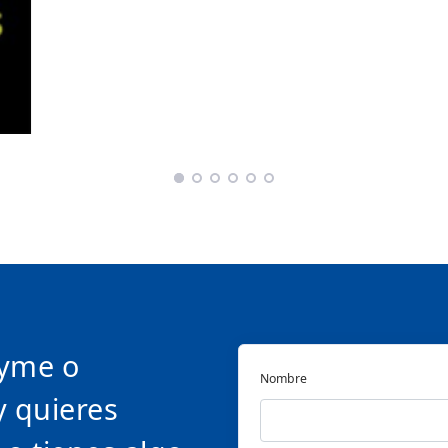
pyme o
Nombre
y quieres