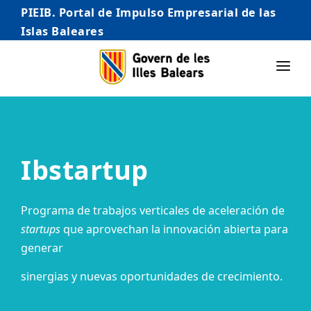
PIEIB. Portal de Impulso Empresarial de las
Islas Baleares
INICIO
EMPRESAS
Ibstartup
AUTÓNOMO/AUTÓNOMA
EMPRENDEDORES
Programa de trabajos verticales de aceleración de
COMERCIO
startups
que aprovechan la innovación abierta para
generar
INTERNACIONALIZACIÓN
sinergias y nuevas oportunidades de crecimiento.
STARTUPS AVANZADAS