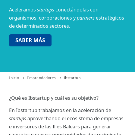
Aceleramos
startups
conectándolas con
ES
organismos,
corporaciones y
partners
estratégicos
CAT
de determinados sectores.
SABER MÁS
Inicio
Emprendedores
Ibstartup
¿Qué es Ibstartup y cuál es su objetivo?
En Ibstartup trabajamos en la aceleración de
startups
aprovechando el ecosistema de empresas
e inversores de las Illes Balears para generar
sinergias y nuevas oportunidades de crecimiento.