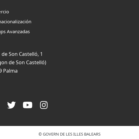
rcio
nacionalización
ups Avanzadas
 de Son Castelló, 1
gon de Son Castelló)
9 Palma
© GOVERN DE LES ILLES BALEARS