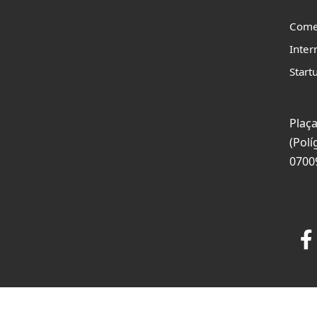
Come
Inter
Start
Plaça
(Polí
0700