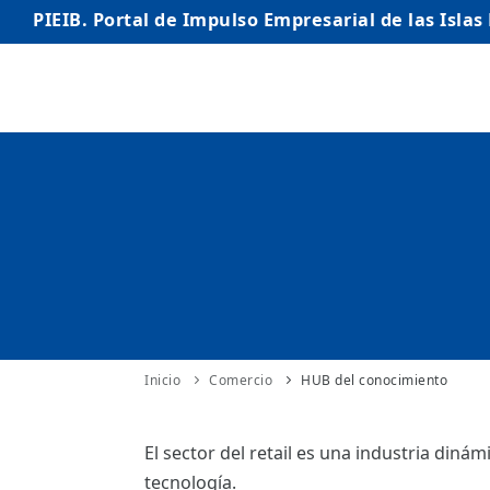
PIEIB. Portal de Impulso Empresarial de las Islas
INICIO
EMPRESAS
AUTÓNOMO/AUTÓNOMA
EMPRENDEDORES
COMERCIO
INTERNACIONALIZACIÓN
Inicio
Comercio
HUB del conocimiento
STARTUPS AVANZADAS
El sector del retail es una industria din
tecnología.