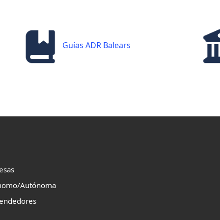
Guías ADR Balears
esas
nomo/Autónoma
endedores