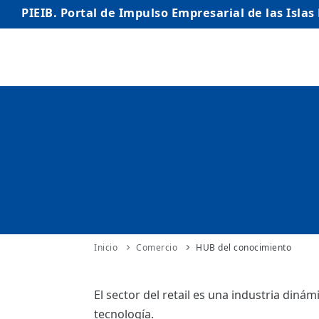
PIEIB. Portal de Impulso Empresarial de las Islas
INICIO
EMPRESAS
AUTÓNOMO/AUTÓNOMA
EMPRENDEDORES
COMERCIO
INTERNACIONALIZACIÓN
Inicio
Comercio
HUB del conocimiento
STARTUPS AVANZADAS
El sector del retail es una industria din
tecnología.