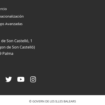
rcio
nacionalización
ups Avanzadas
 de Son Castelló, 1
gon de Son Castelló)
9 Palma
© GOVERN DE LES ILLES BALEARS