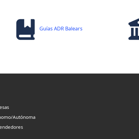
Guías ADR Balears
esas
nomo/Autónoma
endedores