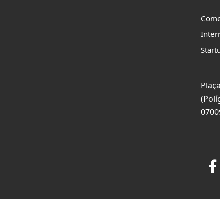
Come
Inter
Start
Plaça
(Polí
0700