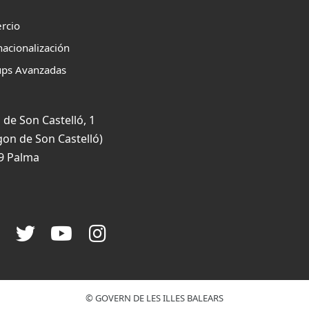
rcio
nacionalización
ups Avanzadas
 de Son Castelló, 1
gon de Son Castelló)
9 Palma
© GOVERN DE LES ILLES BALEARS