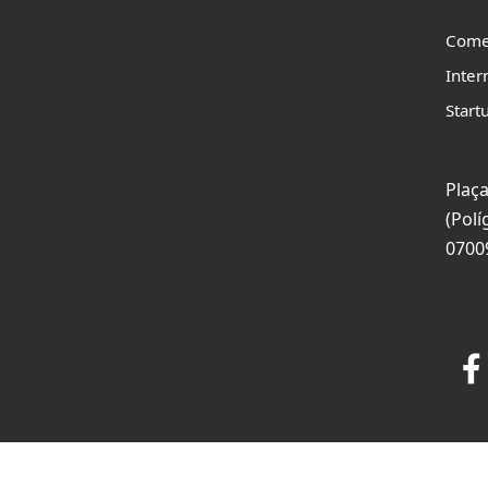
Come
Inter
Start
Plaça
(Polí
0700