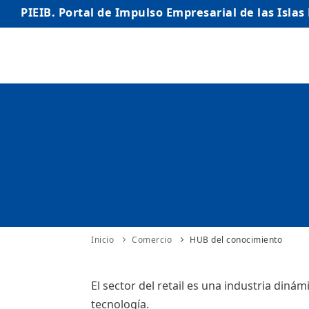
PIEIB. Portal de Impulso Empresarial de las Islas
INICIO
EMPRESAS
AUTÓNOMO/AUTÓNOMA
EMPRENDEDORES
COMERCIO
INTERNACIONALIZACIÓN
Inicio
Comercio
HUB del conocimiento
STARTUPS AVANZADAS
El sector del retail es una industria din
tecnología.