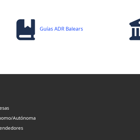
Guías ADR Balears
esas
nomo/Autónoma
endedores