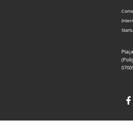
Come
Inter
Start
Plaça
(Polí
0700