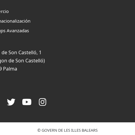
rcio
nacionalización
ups Avanzadas
 de Son Castelló, 1
gon de Son Castelló)
9 Palma
© GOVERN DE LES ILLES BALEARS