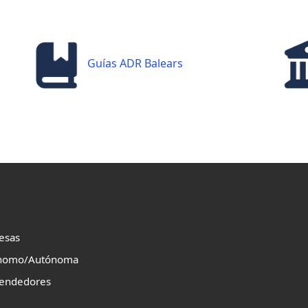
Guías ADR Balears
esas
nomo/Autónoma
endedores