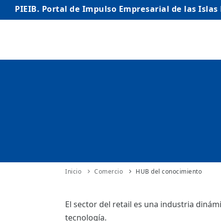
PIEIB. Portal de Impulso Empresarial de las Islas
INICIO
EMPRESAS
AUTÓNOMO/AUTÓNOMA
EMPRENDEDORES
COMERCIO
INTERNACIONALIZACIÓN
Inicio
Comercio
HUB del conocimiento
STARTUPS AVANZADAS
El sector del retail es una industria din
tecnología.