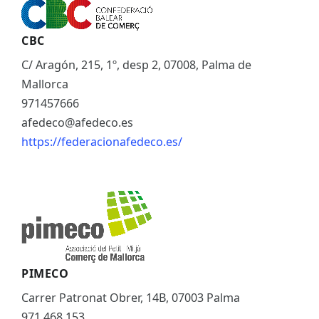
CBC
C/ Aragón, 215, 1º, desp 2, 07008, Palma de
Mallorca
971457666
afedeco@afedeco.es
https://federacionafedeco.es/
PIMECO
Carrer Patronat Obrer, 14B, 07003 Palma
971 468 153