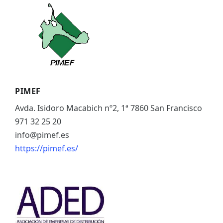
ES
CAT
PIMEF
Avda. Isidoro Macabich nº2, 1ª 7860 San Francisco
971 32 25 20
info@pimef.es
https://pimef.es/