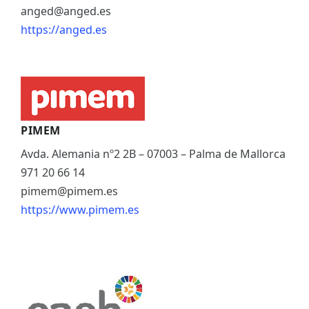
anged@anged.es
https://anged.es
PIMEM
Avda. Alemania nº2 2B – 07003 – Palma de Mallorca
971 20 66 14
pimem@pimem.es
https://www.pimem.es