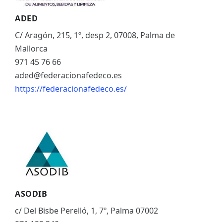
ADED
C/ Aragón, 215, 1º, desp 2, 07008, Palma de
Mallorca
971 45 76 66
aded@federacionafedeco.es
https://federacionafedeco.es/
ASODIB
c/ Del Bisbe Perelló, 1, 7º, Palma 07002