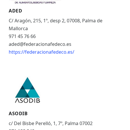
ADED
C/ Aragón, 215, 1º, desp 2, 07008, Palma de
Mallorca
971 45 76 66
aded@federacionafedeco.es
https://federacionafedeco.es/
ASODIB
c/ Del Bisbe Perelló, 1, 7º, Palma 07002