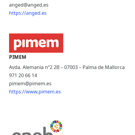
anged@anged.es
https://anged.es
PIMEM
Avda. Alemania nº2 2B – 07003 – Palma de Mallorca
971 20 66 14
pimem@pimem.es
https://www.pimem.es