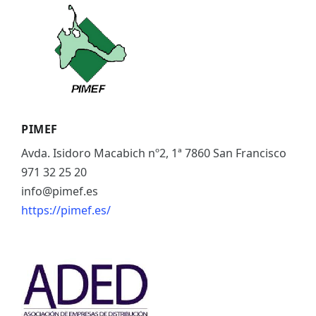
ES
CAT
PIMEF
Avda. Isidoro Macabich nº2, 1ª 7860 San Francisco
971 32 25 20
info@pimef.es
https://pimef.es/