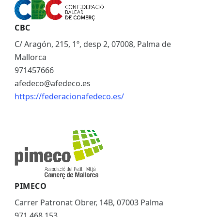
CBC
C/ Aragón, 215, 1º, desp 2, 07008, Palma de
Mallorca
971457666
afedeco@afedeco.es
https://federacionafedeco.es/
PIMECO
Carrer Patronat Obrer, 14B, 07003 Palma
971 468 153