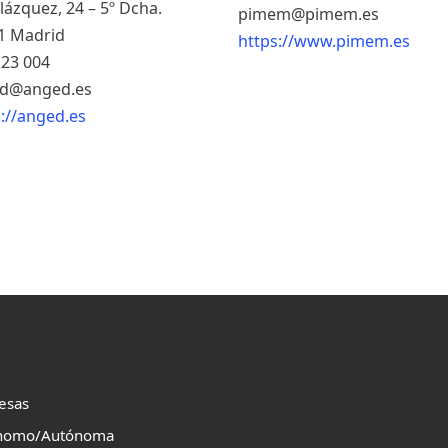
lázquez, 24 – 5º Dcha.
pimem@pimem.es
1 Madrid
https://www.pimem.es
223 004
d@anged.es
s://anged.es
esas
nomo/Autónoma