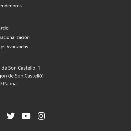
endedores
rcio
nacionalización
ups Avanzadas
 de Son Castelló, 1
gon de Son Castelló)
9 Palma