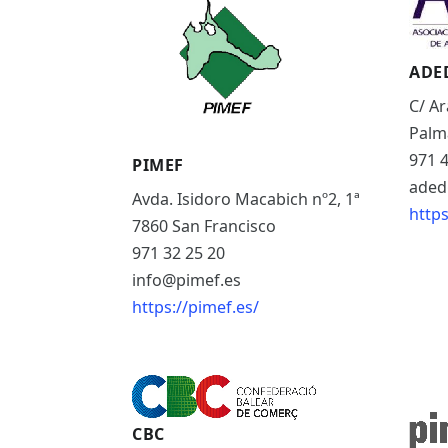
ES
CAT
ADE
C/ Ar
Palm
971 4
PIMEF
aded
Avda. Isidoro Macabich nº2, 1ª
https
7860 San Francisco
971 32 25 20
info@pimef.es
https://pimef.es/
CBC