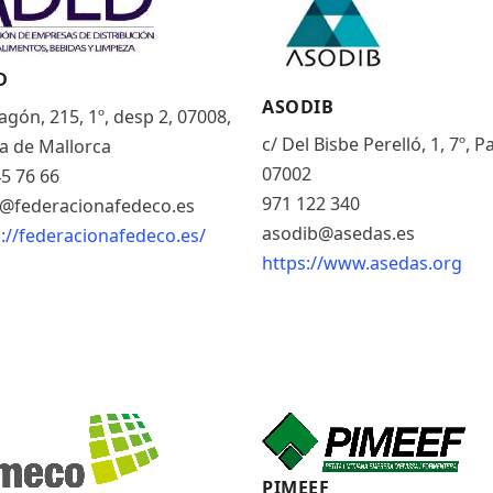
D
ASODIB
agón, 215, 1º, desp 2, 07008,
c/ Del Bisbe Perelló, 1, 7º, 
a de Mallorca
07002
5 76 66
971 122 340
@federacionafedeco.es
asodib@asedas.es
://federacionafedeco.es/
https://www.asedas.org
PIMEEF