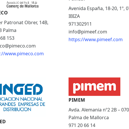
Avenida España, 18-20, 1º, 
ECO
IBIZA
r Patronat Obrer, 14B,
971302911
3 Palma
info@pimeef.com
468 153
https://www.pimeef.com
co@pimeco.com
s://www.pimeco.com
PIMEM
Avda. Alemania nº2 2B – 070
Palma de Mallorca
ED
971 20 66 14