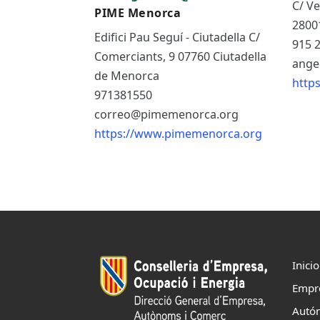
C/ Ve
PIME Menorca
2800
Edifici Pau Seguí - Ciutadella C/
915 
Comerciants, 9 07760 Ciutadella
ange
de Menorca
http
971381550
correo@pimemenorca.org
https://www.pimemenorca.org
Inicio
Empr
Autó