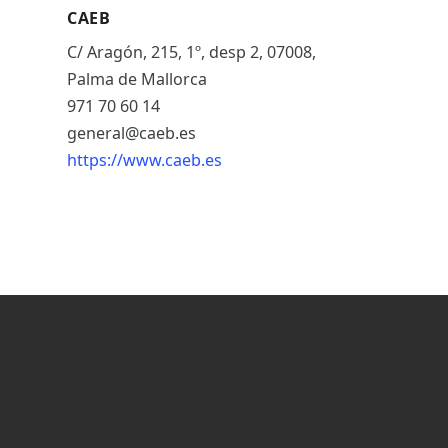
CAEB
C/ Aragón, 215, 1º, desp 2, 07008,
Palma de Mallorca
971 70 60 14
general@caeb.es
https://www.caeb.es