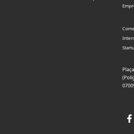
Empr
Come
Inter
Start
Plaça
(Polí
0700