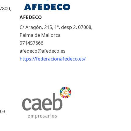
07800,
AFEDECO
C/ Aragón, 215, 1º, desp 2, 07008,
Palma de Mallorca
971457666
afedeco@afedeco.es
https://federacionafedeco.es/
03 –