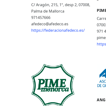
C/ Aragón, 215, 1º, desp 2, 07008,
PIM
Palma de Mallorca
971457666
Carre
afedeco@afedeco.es
0700
https://federacionafedeco.es/
971 
pime
http
ANG