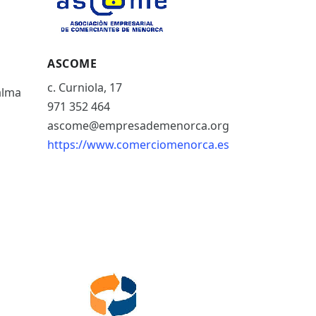
ASCOME
c. Curniola, 17
Palma
971 352 464
ascome@empresademenorca.org
https://www.comerciomenorca.es