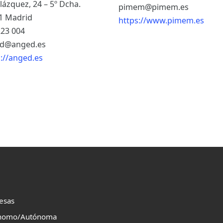
lázquez, 24 – 5º Dcha.
pimem@pimem.es
1 Madrid
https://www.pimem.es
223 004
d@anged.es
s://anged.es
esas
nomo/Autónoma