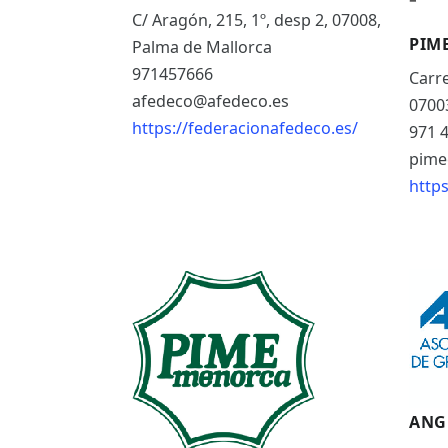
C/ Aragón, 215, 1º, desp 2, 07008,
PIM
Palma de Mallorca
971457666
Carre
afedeco@afedeco.es
0700
https://federacionafedeco.es/
971 
pime
http
ANG