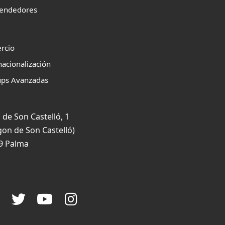
endedores
rcio
nacionalización
ups Avanzadas
 de Son Castelló, 1
gon de Son Castelló)
9 Palma