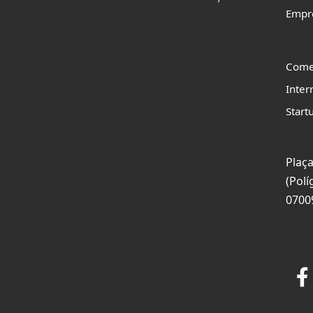
Empr
Come
Inter
Start
Plaça
(Polí
0700