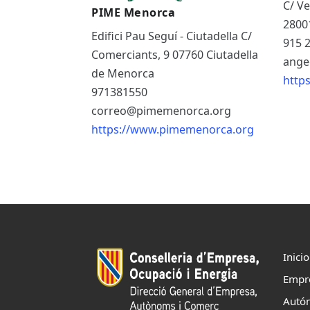
C/ Ve
PIME Menorca
2800
Edifici Pau Seguí - Ciutadella C/
915 
Comerciants, 9 07760 Ciutadella
ange
de Menorca
http
971381550
correo@pimemenorca.org
https://www.pimemenorca.org
Inicio
Empr
Autó