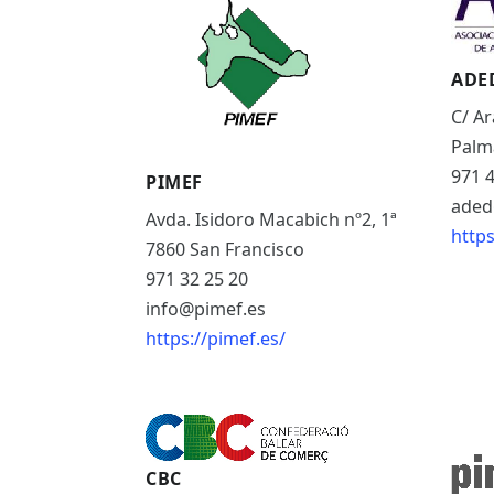
ES
CAT
ADE
C/ Ar
Palm
971 4
PIMEF
aded
Avda. Isidoro Macabich nº2, 1ª
https
7860 San Francisco
971 32 25 20
info@pimef.es
https://pimef.es/
CBC