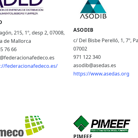
D
ASODIB
agón, 215, 1º, desp 2, 07008,
c/ Del Bisbe Perelló, 1, 7º, 
a de Mallorca
07002
5 76 66
971 122 340
@federacionafedeco.es
asodib@asedas.es
://federacionafedeco.es/
https://www.asedas.org
PIMEEF