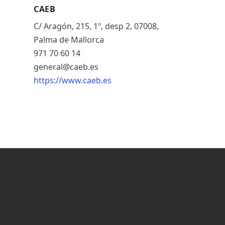
CAEB
C/ Aragón, 215, 1º, desp 2, 07008,
Palma de Mallorca
971 70 60 14
general@caeb.es
https://www.caeb.es