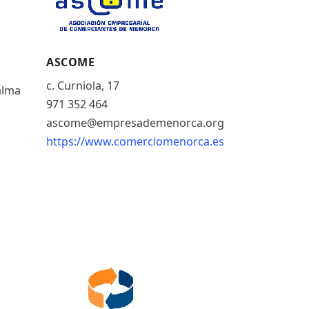
ASCOME
c. Curniola, 17
Palma
971 352 464
ascome@empresademenorca.org
https://www.comerciomenorca.es