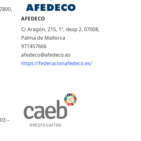
07800,
AFEDECO
C/ Aragón, 215, 1º, desp 2, 07008,
Palma de Mallorca
971457666
afedeco@afedeco.es
https://federacionafedeco.es/
03 –