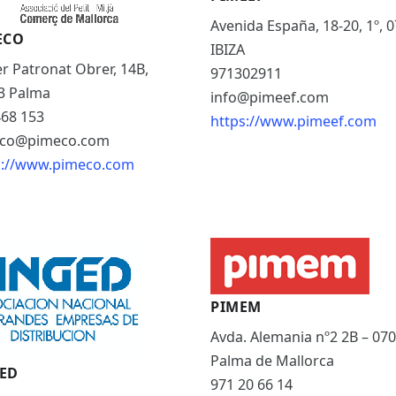
Avenida España, 18-20, 1º, 
ECO
IBIZA
r Patronat Obrer, 14B,
971302911
3 Palma
info@pimeef.com
468 153
https://www.pimeef.com
co@pimeco.com
s://www.pimeco.com
PIMEM
Avda. Alemania nº2 2B – 070
Palma de Mallorca
ED
971 20 66 14