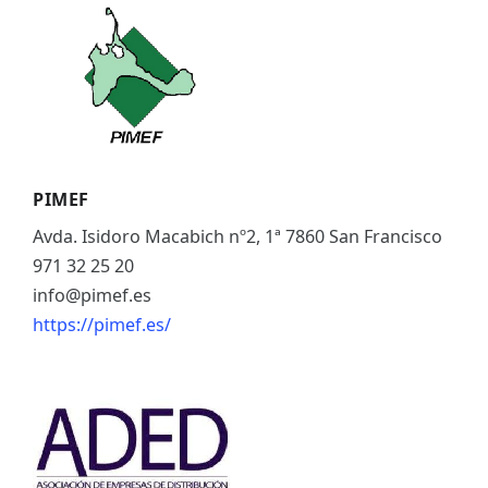
ES
CAT
PIMEF
Avda. Isidoro Macabich nº2, 1ª 7860 San Francisco
971 32 25 20
info@pimef.es
https://pimef.es/