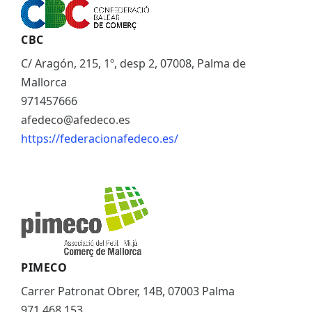
CBC
C/ Aragón, 215, 1º, desp 2, 07008, Palma de
Mallorca
971457666
afedeco@afedeco.es
https://federacionafedeco.es/
PIMECO
Carrer Patronat Obrer, 14B, 07003 Palma
971 468 153