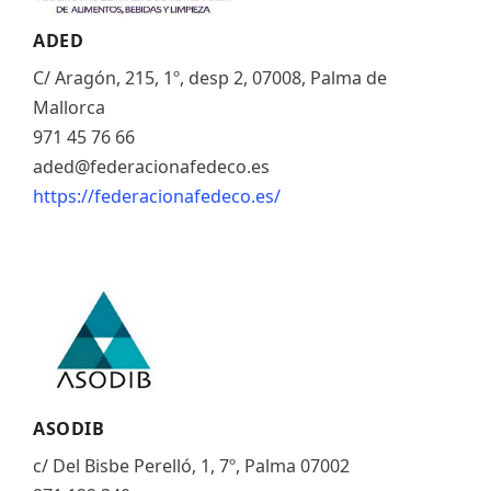
ADED
C/ Aragón, 215, 1º, desp 2, 07008, Palma de
Mallorca
971 45 76 66
aded@federacionafedeco.es
https://federacionafedeco.es/
ASODIB
c/ Del Bisbe Perelló, 1, 7º, Palma 07002