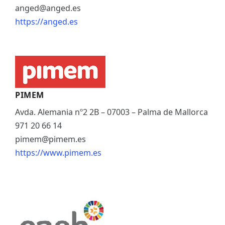
anged@anged.es
https://anged.es
PIMEM
Avda. Alemania nº2 2B – 07003 – Palma de Mallorca
971 20 66 14
pimem@pimem.es
https://www.pimem.es