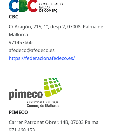
CBC
C/ Aragón, 215, 1º, desp 2, 07008, Palma de
Mallorca
971457666
afedeco@afedeco.es
https://federacionafedeco.es/
PIMECO
Carrer Patronat Obrer, 14B, 07003 Palma
971 468 153