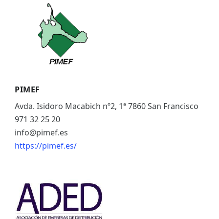
ES
CAT
PIMEF
Avda. Isidoro Macabich nº2, 1ª 7860 San Francisco
971 32 25 20
info@pimef.es
https://pimef.es/