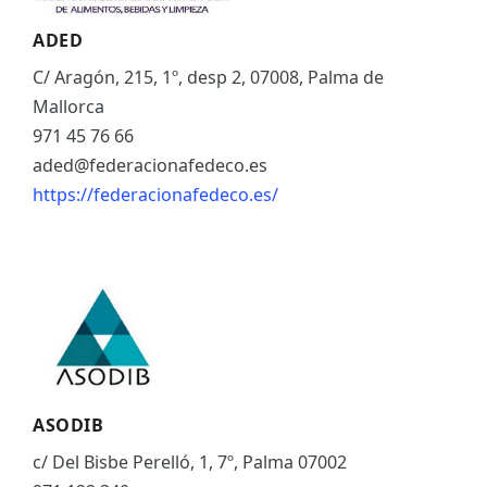
ADED
C/ Aragón, 215, 1º, desp 2, 07008, Palma de
Mallorca
971 45 76 66
aded@federacionafedeco.es
https://federacionafedeco.es/
ASODIB
c/ Del Bisbe Perelló, 1, 7º, Palma 07002