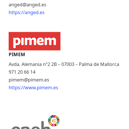
anged@anged.es
https://anged.es
PIMEM
Avda. Alemania nº2 2B – 07003 – Palma de Mallorca
971 20 66 14
pimem@pimem.es
https://www.pimem.es