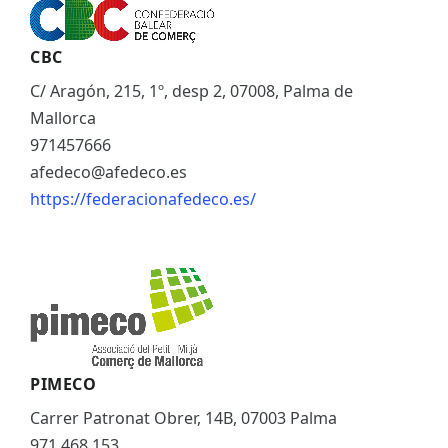
CBC
C/ Aragón, 215, 1º, desp 2, 07008, Palma de
Mallorca
971457666
afedeco@afedeco.es
https://federacionafedeco.es/
PIMECO
Carrer Patronat Obrer, 14B, 07003 Palma
971 468 153