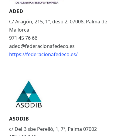
ADED
C/ Aragón, 215, 1º, desp 2, 07008, Palma de
Mallorca
971 45 76 66
aded@federacionafedeco.es
https://federacionafedeco.es/
ASODIB
c/ Del Bisbe Perelló, 1, 7º, Palma 07002