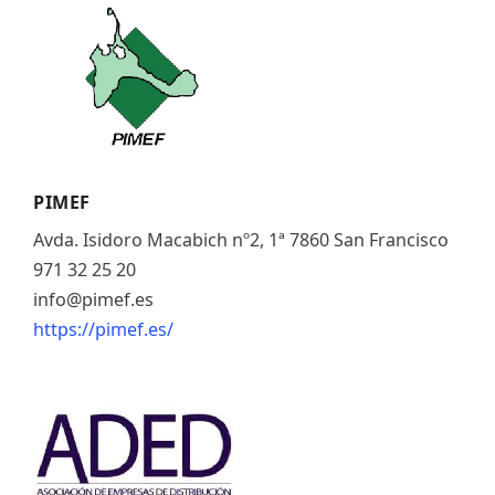
ES
CAT
PIMEF
Avda. Isidoro Macabich nº2, 1ª 7860 San Francisco
971 32 25 20
info@pimef.es
https://pimef.es/