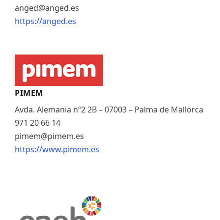
anged@anged.es
https://anged.es
PIMEM
Avda. Alemania nº2 2B – 07003 – Palma de Mallorca
971 20 66 14
pimem@pimem.es
https://www.pimem.es