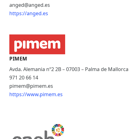
anged@anged.es
https://anged.es
PIMEM
Avda. Alemania nº2 2B – 07003 – Palma de Mallorca
971 20 66 14
pimem@pimem.es
https://www.pimem.es