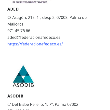
ADED
C/ Aragón, 215, 1º, desp 2, 07008, Palma de
Mallorca
971 45 76 66
aded@federacionafedeco.es
https://federacionafedeco.es/
ASODIB
c/ Del Bisbe Perelló, 1, 7º, Palma 07002