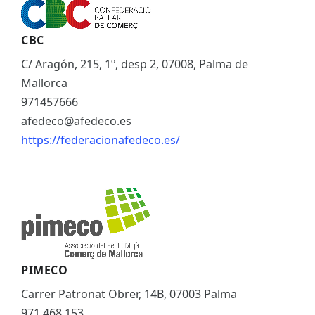
CBC
C/ Aragón, 215, 1º, desp 2, 07008, Palma de
Mallorca
971457666
afedeco@afedeco.es
https://federacionafedeco.es/
PIMECO
Carrer Patronat Obrer, 14B, 07003 Palma
971 468 153