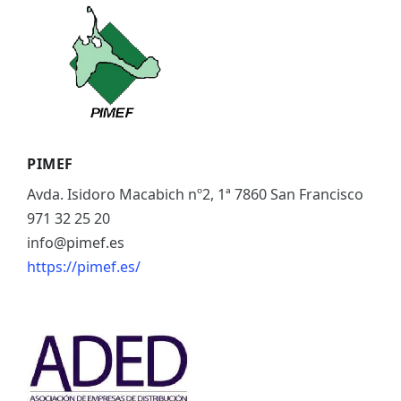
ES
CAT
PIMEF
Avda. Isidoro Macabich nº2, 1ª 7860 San Francisco
971 32 25 20
info@pimef.es
https://pimef.es/