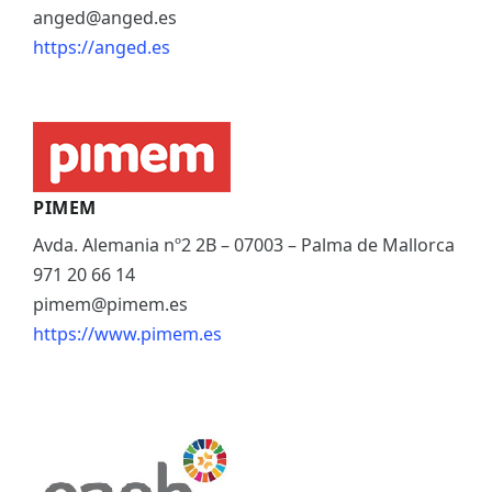
anged@anged.es
https://anged.es
PIMEM
Avda. Alemania nº2 2B – 07003 – Palma de Mallorca
971 20 66 14
pimem@pimem.es
https://www.pimem.es