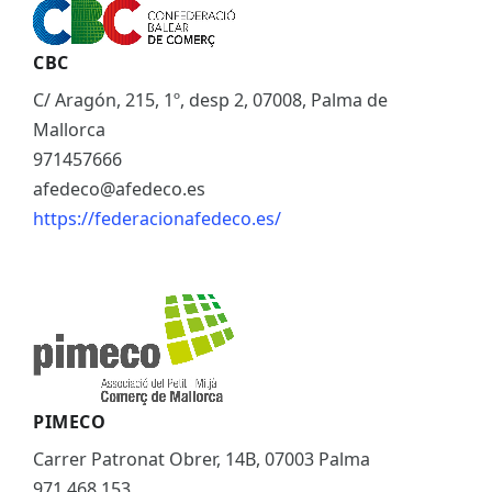
CBC
C/ Aragón, 215, 1º, desp 2, 07008, Palma de
Mallorca
971457666
afedeco@afedeco.es
https://federacionafedeco.es/
PIMECO
Carrer Patronat Obrer, 14B, 07003 Palma
971 468 153