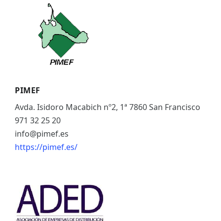
ES
CAT
PIMEF
Avda. Isidoro Macabich nº2, 1ª 7860 San Francisco
971 32 25 20
info@pimef.es
https://pimef.es/