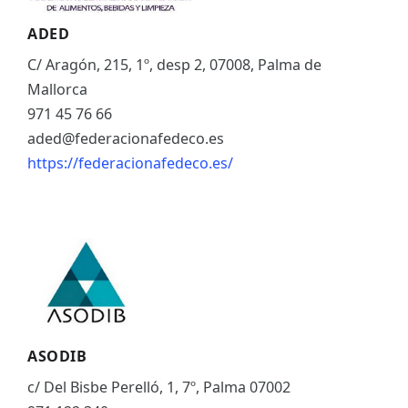
ADED
C/ Aragón, 215, 1º, desp 2, 07008, Palma de
Mallorca
971 45 76 66
aded@federacionafedeco.es
https://federacionafedeco.es/
ASODIB
c/ Del Bisbe Perelló, 1, 7º, Palma 07002