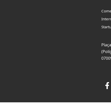
Come
Inter
Start
Plaça
(Polí
0700