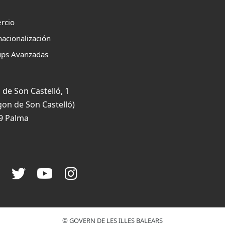
rcio
nacionalización
ups Avanzadas
 de Son Castelló, 1
gon de Son Castelló)
9 Palma
© GOVERN DE LES ILLES BALEARS