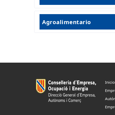
Agroalimentario
Inicio
Empr
Autó
Empr