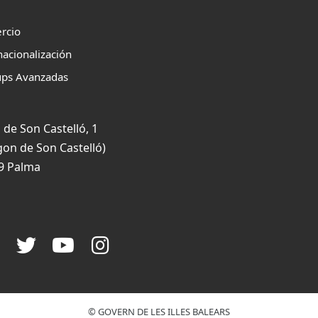
rcio
nacionalización
ups Avanzadas
 de Son Castelló, 1
gon de Son Castelló)
9 Palma
© GOVERN DE LES ILLES BALEARS