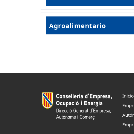
Agroalimentario
Inicio
Empr
Autó
Empr