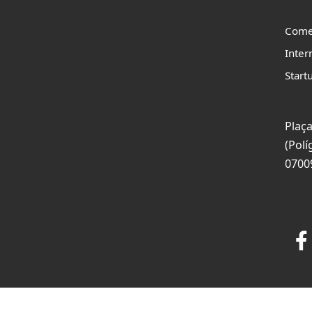
Come
Inter
Start
Plaça
(Polí
0700