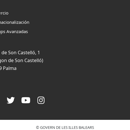
rcio
nacionalización
ups Avanzadas
 de Son Castelló, 1
gon de Son Castelló)
9 Palma
© GOVERN DE LES ILLES BALEARS