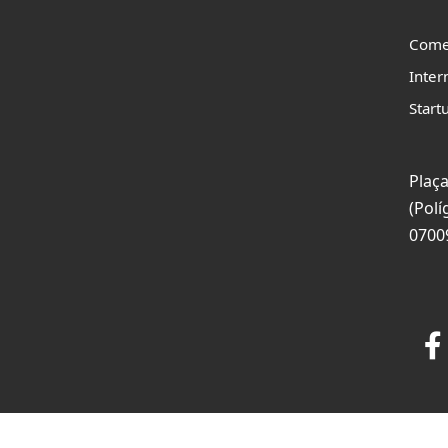
Come
Inter
Start
Plaça
(Polí
0700