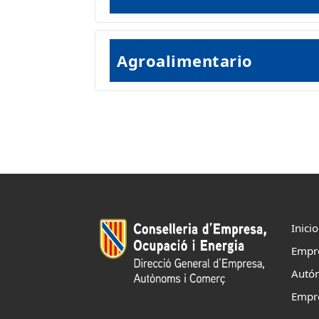
Agroalimentario
Inicio
Empr
Autó
Empr