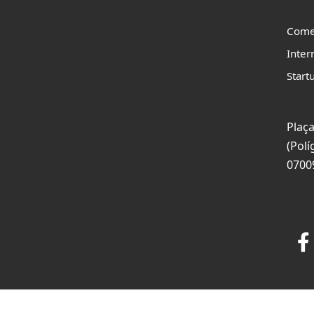
Come
Inter
Start
Plaça
(Polí
0700