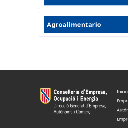
Agroalimentario
Inicio
Empr
Autó
Empr