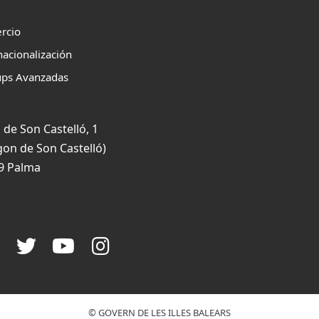
rcio
nacionalización
ups Avanzadas
 de Son Castelló, 1
gon de Son Castelló)
9 Palma
© GOVERN DE LES ILLES BALEARS