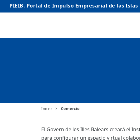
PIEIB. Portal de Impulso Empresarial de las Islas
INICIO
EMPRESAS
AUTÓNOMO/AUTÓNOMA
EMPRENDEDORES
COMERCIO
INTERNACIONALIZACIÓN
Inicio
Comercio
STARTUPS AVANZADAS
El Govern de les Illes Balears creará el Ins
para configurar un espacio virtual colabo