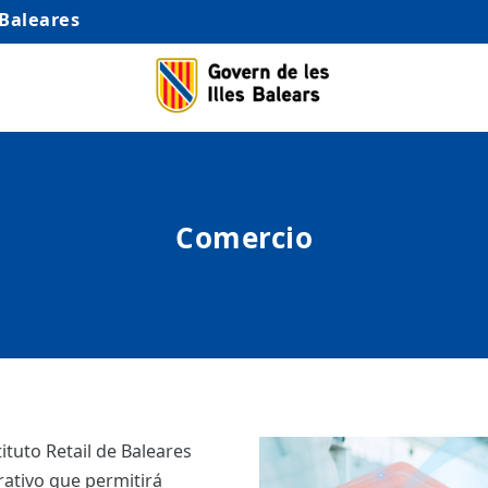
 Baleares
Comercio
tituto Retail de Baleares
rativo que permitirá