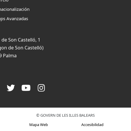
nacionalización
ups Avanzadas
 de Son Castelló, 1
gon de Son Castelló)
9 Palma
© GOVERN DE LES ILLES BALEARS
Mapa Web
Accesibilidad