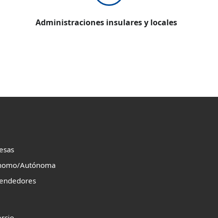
Administraciones insulares y locales
esas
nomo/Autónoma
endedores
rcio