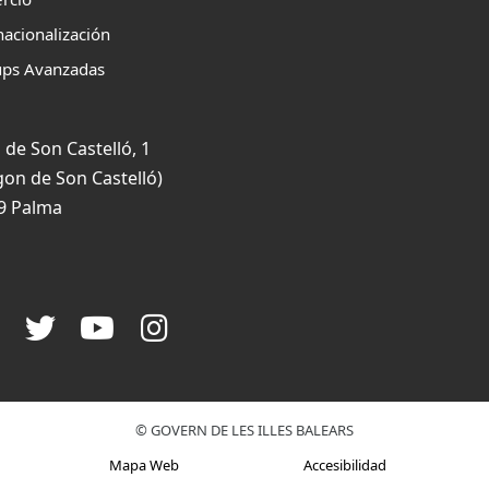
nacionalización
ups Avanzadas
 de Son Castelló, 1
gon de Son Castelló)
9 Palma
© GOVERN DE LES ILLES BALEARS
Mapa Web
Accesibilidad