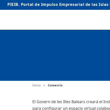
PIEIB. Portal de Impulso Empresarial de las Islas
INICIO
EMPRESAS
AUTÓNOMO/AUTÓNOMA
EMPRENDEDORES
COMERCIO
INTERNACIONALIZACIÓN
Inicio
Comercio
STARTUPS AVANZADAS
El Govern de les Illes Balears creará el Ins
para configurar un espacio virtual colabo