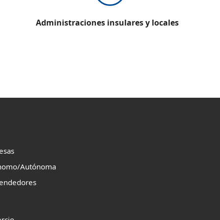
Administraciones insulares y locales
esas
nomo/Autónoma
endedores
rcio