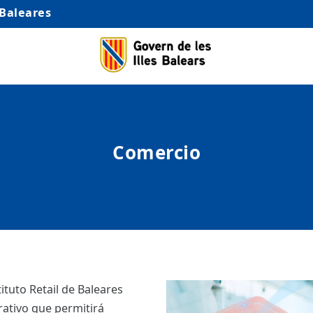
 Baleares
Comercio
tituto Retail de Baleares
rativo que permitirá