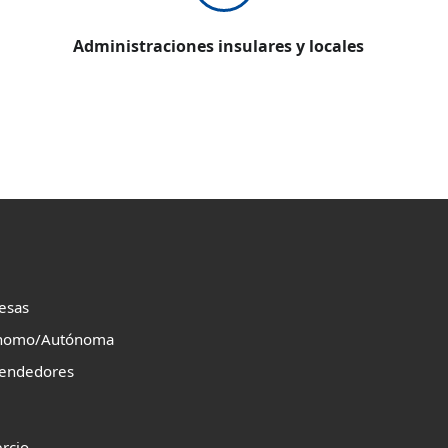
Administraciones insulares y locales
esas
nomo/Autónoma
endedores
rcio