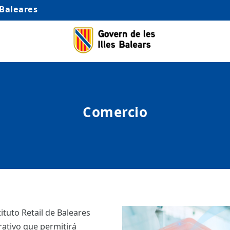
 Baleares
Comercio
tituto Retail de Baleares
rativo que permitirá