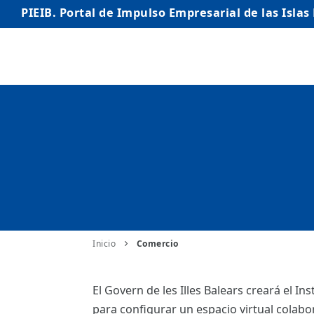
PIEIB. Portal de Impulso Empresarial de las Islas
INICIO
EMPRESAS
AUTÓNOMO/AUTÓNOMA
EMPRENDEDORES
COMERCIO
INTERNACIONALIZACIÓN
Inicio
Comercio
STARTUPS AVANZADAS
El Govern de les Illes Balears creará el Ins
para configurar un espacio virtual colabo