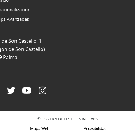
nacionalización
ups Avanzadas
 de Son Castelló, 1
gon de Son Castelló)
9 Palma
© GOVERN DE LES ILLES BALEARS
Mapa Web
Accesibilidad