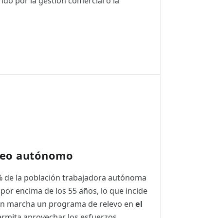
ndo por la gestión comercial o la
leo autónomo
30% de la población trabajadora autónoma
a por encima de los 55 años, lo que incide
 en marcha un programa de relevo en
el
rmita aprovechar los esfuerzos