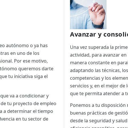
Avanzar y consoli
pleo autónomo o ya has
Una vez superada la prime
tras en uno de los
actividad, para avanzar en
ional. Por ese motivo,
manera constante en parale
 Autónomo queremos darte
adaptando las técnicas, lo
e tu iniciativa siga el
competencias y los element
servicios y, en el mejor de
que te permita atender a 
 que va a condicionar y
o de tu proyecto de empleo
Ponemos a tu disposición m
ra a determinar el tiempo
buenas prácticas de gestió
lvencia en tu sector de
desde la seguridad y salu