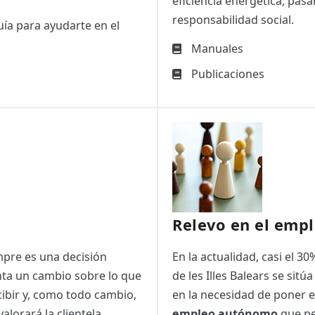
eficiencia energética, pasa
responsabilidad social.
uía para ayudarte en el
Manuales
Publicaciones
Relevo en el emp
mpre es una decisión
En la actualidad, casi el 
nta un cambio sobre lo que
de les Illes Balears se sitú
cibir y, como todo cambio,
en la necesidad de poner
valorará la clientela
empleo autónomo
que pe