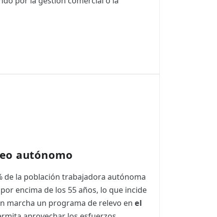
ndo por la gestión comercial o la
leo autónomo
30% de la población trabajadora autónoma
a por encima de los 55 años, lo que incide
 en marcha un programa de relevo en
el
rmita aprovechar los esfuerzos