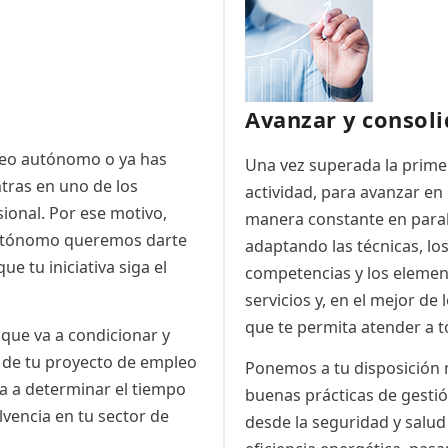
Avanzar y consoli
pleo autónomo o ya has
Una vez superada la prime
tras en uno de los
actividad, para avanzar en
ional. Por ese motivo,
manera constante en parale
 Autónomo queremos darte
adaptando las técnicas, lo
e tu iniciativa siga el
competencias y los element
servicios y, en el mejor de
que te permita atender a 
 que va a condicionar y
o de tu proyecto de empleo
Ponemos a tu disposición m
ra a determinar el tiempo
buenas prácticas de gestió
lvencia en tu sector de
desde la seguridad y salu