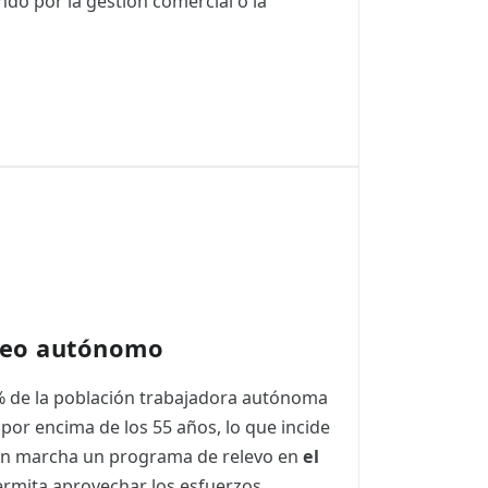
ndo por la gestión comercial o la
leo autónomo
30% de la población trabajadora autónoma
a por encima de los 55 años, lo que incide
 en marcha un programa de relevo en
el
rmita aprovechar los esfuerzos