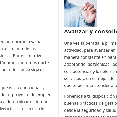
Avanzar y consoli
pleo autónomo o ya has
Una vez superada la prime
tras en uno de los
actividad, para avanzar en
ional. Por ese motivo,
manera constante en parale
 Autónomo queremos darte
adaptando las técnicas, lo
e tu iniciativa siga el
competencias y los element
servicios y, en el mejor de
que te permita atender a 
 que va a condicionar y
o de tu proyecto de empleo
Ponemos a tu disposición m
ra a determinar el tiempo
buenas prácticas de gestió
lvencia en tu sector de
desde la seguridad y salu