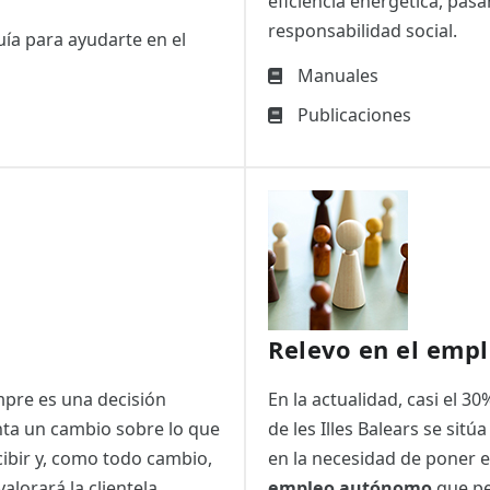
eficiencia energética, pasa
responsabilidad social.
uía para ayudarte en el
Manuales
Publicaciones
Relevo en el emp
mpre es una decisión
En la actualidad, casi el 
nta un cambio sobre lo que
de les Illes Balears se sitú
cibir y, como todo cambio,
en la necesidad de poner
valorará la clientela
empleo autónomo
que pe